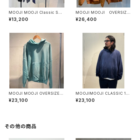
MOOJI MOOJI Classic Sw
MOOJI MOOJI OVERSIZE
eat Crew
ZIP UP HOODIE AGEDT MU
¥13,200
¥26,400
STARD
MOOJI MOOJI OVERSIZED
MOOJIMOOJI CLASSIC 19
CROP HOODIE AGED
30 HOODIE AGED
¥23,100
¥23,100
その他の商品