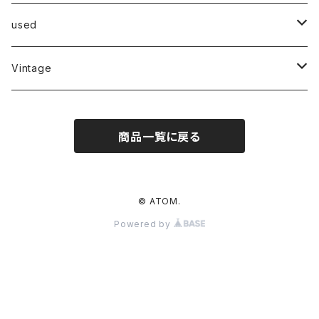
Anohy
used
Tops
MOOJI MOOJI
Tops
Vintage
Pants
TOPS
DRESSSEN
Pants
Tops
商品一覧に戻る
Other
PANTS
Tops
Other
Pants
Pants
Other
© ATOM.
Powered by
Other