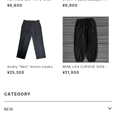
W HERITAGE
ket Tee
¥6,600
¥9,900
Anohy "Neo" Action slacks
MINE USA CURSIVE SIGN S
T PT 16oz
¥25,300
¥31,900
CATEGORY
NEW