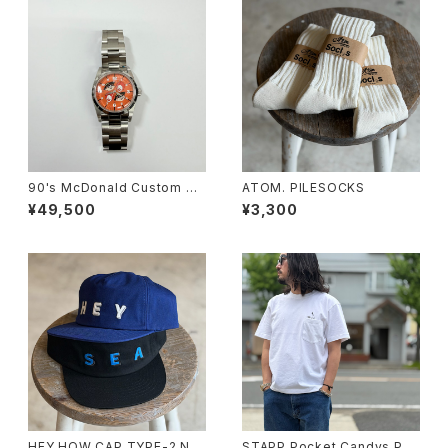
90's McDonald Custom Wa
ATOM. PILESOCKS
tch
¥49,500
¥3,300
HEY HOW CAP TYPE-2 NE
STAPP Pocket Candys Poc