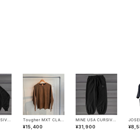
SIVE
Tougher MXT CLAS
MINE USA CURSIVE
JOSE
6oz
SIC L/S TEE (CHEMI
SIGN ST PT 16oz
NT TE
¥15,400
¥31,900
¥8,
CAL BLANK)
Tee