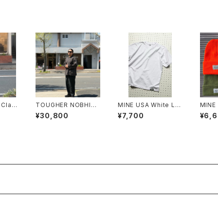
Clas
TOUGHER NOBHILL
MINE USA White La
MINE
ter
JACKET
bel
AC B
¥30,800
¥7,700
¥6,