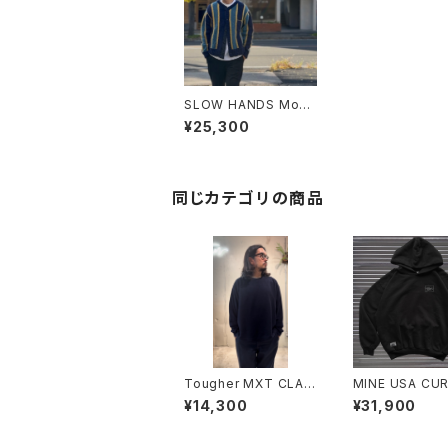
SLOW HANDS Moha
ir regimental stripe
¥25,300
cardigan
同じカテゴリの商品
Tougher MXT CLAS
MINE USA CUR
SIC L/S TEE (SOLID
SIGN ST HD 1
¥14,300
¥31,900
BLANK)