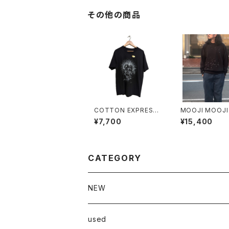
その他の商品
COTTON EXPRESSI
MOOJI MOOJI 
ONS STARRY NIGH
sic crew splat
¥7,700
¥15,400
T Tee
CATEGORY
NEW
Anohy
used