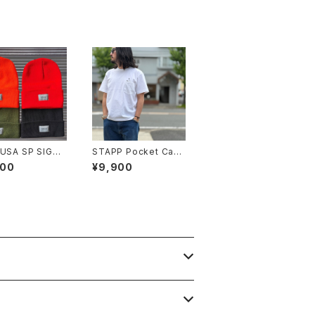
 USA SP SIGN
STAPP Pocket Cand
EANIE
ys Pocket Tee
600
¥9,900