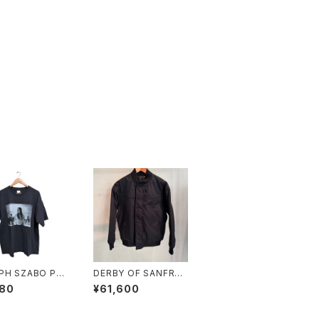
PH SZABO PRI
DERBY OF SANFRA
E "PRISCILLA"
NSCISCO 300 CLA
580
¥61,600
SSIC JACKET